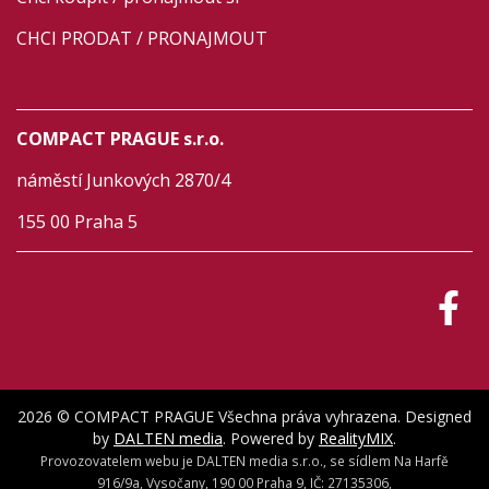
CHCI PRODAT / PRONAJMOUT
COMPACT PRAGUE s.r.o.
náměstí Junkových 2870/4
155 00 Praha 5
2026 © COMPACT PRAGUE Všechna práva vyhrazena. Designed
by
DALTEN media
. Powered by
RealityMIX
.
Provozovatelem webu je DALTEN media s.r.o., se sídlem Na Harfě
916/9a, Vysočany, 190 00 Praha 9, IČ: 27135306,